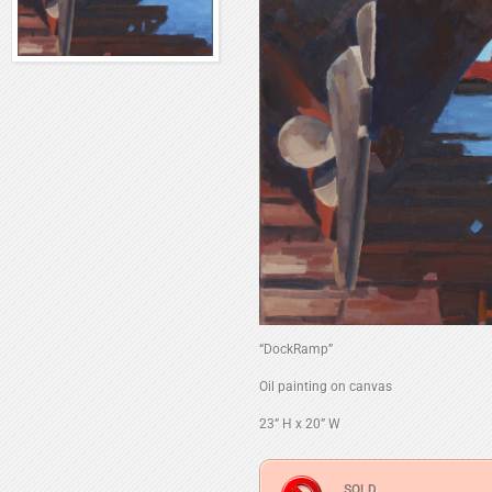
“DockRamp”
Oil painting on canvas
23” H x 20” W
SOLD