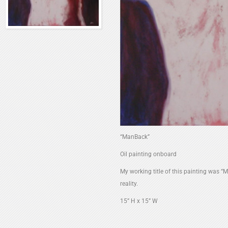
“ManBack”
Oil painting onboard
My working title of this painting was “
reality.
15” H x 15” W